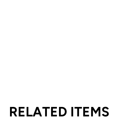
R
E
L
A
T
E
D
I
T
E
M
S
R
E
L
A
T
E
D
I
T
E
M
S